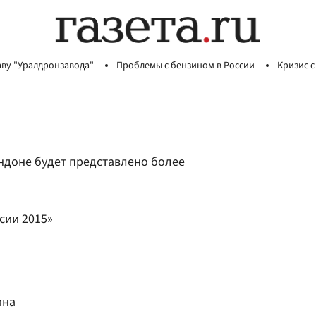
аву "Уралдронзавода"
Проблемы с бензином в России
Кризис с
ндоне будет представлено более
сии 2015»
ина