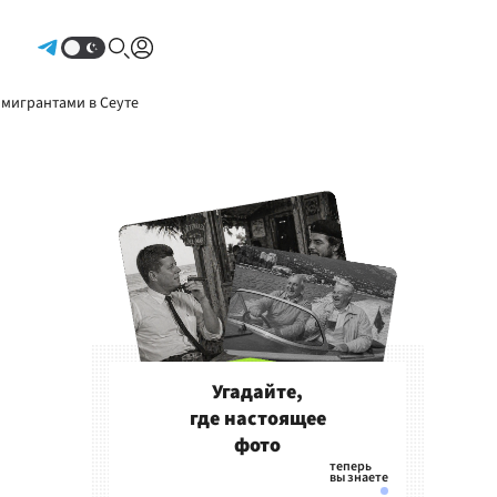
Авторизоваться
 мигрантами в Сеуте
Угадайте,
где настоящее
фото