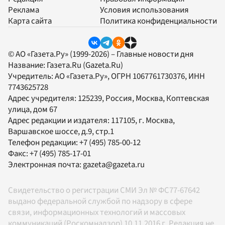
Реклама
Условия использования
Карта сайта
Политика конфиденциальности
© АО «Газета.Ру» (1999-2026) – Главные новости дня
Название:
Газета.Ru
(Gazeta.Ru)
Учредитель:
АО «Газета.Ру»
, ОГРН 1067761730376, ИНН
7743625728
Адрес учредителя: 125239, Россия, Москва, Коптевская
улица, дом 67
Адрес редакции и издателя:
117105
, г.
Москва
,
Варшавское шоссе, д.9, стр.1
Телефон редакции:
+7 (495) 785-00-12
Факс:
+7 (495) 785-17-01
Электронная почта:
gazeta@gazeta.ru
Свидетельство о регистрации СМИ Эл № ФС77-67642
выдано федеральной службой по надзору в сфере
связи, информационных технологий и массовых
коммуникаций (Роскомнадзор) 10.11.2016 г. Редакция не