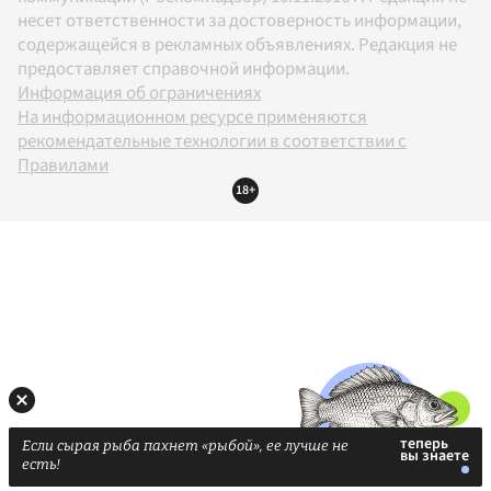
несет ответственности за достоверность информации,
содержащейся в рекламных объявлениях. Редакция не
предоставляет справочной информации.
Информация об ограничениях
На информационном ресурсе применяются
рекомендательные технологии в соответствии с
Правилами
18+
Если сырая рыба пахнет «рыбой», ее лучше не
есть!