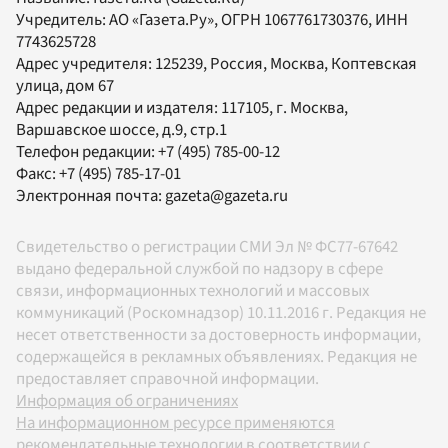
Учредитель:
АО «Газета.Ру»
, ОГРН 1067761730376, ИНН
7743625728
Адрес учредителя: 125239, Россия, Москва, Коптевская
улица, дом 67
Адрес редакции и издателя:
117105
, г.
Москва
,
Варшавское шоссе, д.9, стр.1
Телефон редакции:
+7 (495) 785-00-12
Факс:
+7 (495) 785-17-01
Электронная почта:
gazeta@gazeta.ru
Свидетельство о регистрации СМИ Эл № ФС77-67642
выдано федеральной службой по надзору в сфере
связи, информационных технологий и массовых
коммуникаций (Роскомнадзор) 10.11.2016 г. Редакция не
несет ответственности за достоверность информации,
содержащейся в рекламных объявлениях. Редакция не
предоставляет справочной информации.
Информация об ограничениях
На информационном ресурсе применяются
рекомендательные технологии в соответствии с