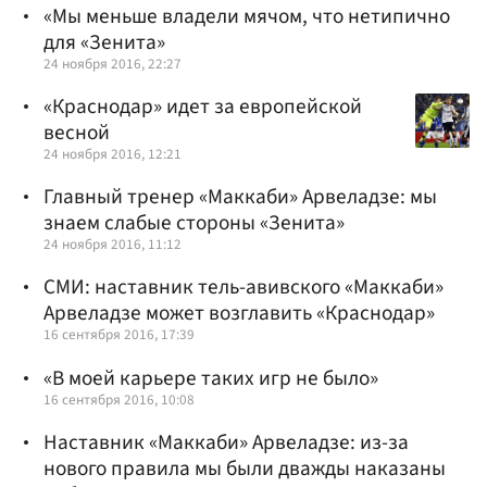
«Мы меньше владели мячом, что нетипично
для «Зенита»
24 ноября 2016, 22:27
«Краснодар» идет за европейской
весной
24 ноября 2016, 12:21
Главный тренер «Маккаби» Арвеладзе: мы
знаем слабые стороны «Зенита»
24 ноября 2016, 11:12
СМИ: наставник тель-авивского «Маккаби»
Арвеладзе может возглавить «Краснодар»
16 сентября 2016, 17:39
«В моей карьере таких игр не было»
16 сентября 2016, 10:08
Наставник «Маккаби» Арвеладзе: из-за
нового правила мы были дважды наказаны