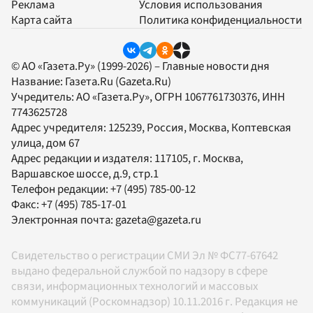
Реклама
Условия использования
Карта сайта
Политика конфиденциальности
© АО «Газета.Ру» (1999-2026) – Главные новости дня
Название:
Газета.Ru
(Gazeta.Ru)
Учредитель:
АО «Газета.Ру»
, ОГРН 1067761730376, ИНН
7743625728
Адрес учредителя: 125239, Россия, Москва, Коптевская
улица, дом 67
Адрес редакции и издателя:
117105
, г.
Москва
,
Варшавское шоссе, д.9, стр.1
Телефон редакции:
+7 (495) 785-00-12
Факс:
+7 (495) 785-17-01
Электронная почта:
gazeta@gazeta.ru
Свидетельство о регистрации СМИ Эл № ФС77-67642
выдано федеральной службой по надзору в сфере
связи, информационных технологий и массовых
коммуникаций (Роскомнадзор) 10.11.2016 г. Редакция не