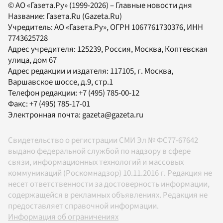
© АО «Газета.Ру» (1999-2026) – Главные новости дня
Название:
Газета.Ru
(Gazeta.Ru)
Учредитель:
АО «Газета.Ру»
, ОГРН 1067761730376, ИНН
7743625728
Адрес учредителя: 125239, Россия, Москва, Коптевская
улица, дом 67
Адрес редакции и издателя:
117105
, г.
Москва
,
Варшавское шоссе, д.9, стр.1
Телефон редакции:
+7 (495) 785-00-12
Факс:
+7 (495) 785-17-01
Электронная почта:
gazeta@gazeta.ru
Свидетельство о регистрации СМИ Эл № ФС77-67642
выдано федеральной службой по надзору в сфере
связи, информационных технологий и массовых
коммуникаций (Роскомнадзор) 10.11.2016 г. Редакция не
несет ответственности за достоверность информации,
содержащейся в рекламных объявлениях. Редакция не
предоставляет справочной информации.
Информация об ограничениях