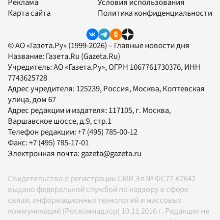
Реклама
Условия использования
Карта сайта
Политика конфиденциальности
© АО «Газета.Ру» (1999-2026) – Главные новости дня
Название:
Газета.Ru
(Gazeta.Ru)
Учредитель:
АО «Газета.Ру»
, ОГРН 1067761730376, ИНН
7743625728
Адрес учредителя: 125239, Россия, Москва, Коптевская
улица, дом 67
Адрес редакции и издателя:
117105
, г.
Москва
,
Варшавское шоссе, д.9, стр.1
Телефон редакции:
+7 (495) 785-00-12
Факс:
+7 (495) 785-17-01
Электронная почта:
gazeta@gazeta.ru
Свидетельство о регистрации СМИ Эл № ФС77-67642
выдано федеральной службой по надзору в сфере
связи, информационных технологий и массовых
коммуникаций (Роскомнадзор) 10.11.2016 г. Редакция не