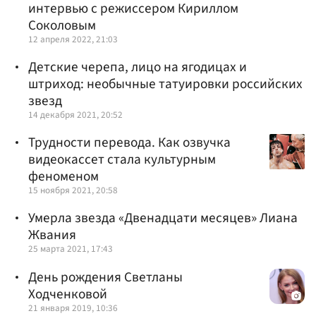
интервью с режиссером Кириллом
Соколовым
12 апреля 2022, 21:03
Детские черепа, лицо на ягодицах и
штриход: необычные татуировки российских
звезд
14 декабря 2021, 20:52
Трудности перевода. Как озвучка
видеокассет стала культурным
феноменом
15 ноября 2021, 20:58
Умерла звезда «Двенадцати месяцев» Лиана
Жвания
25 марта 2021, 17:43
День рождения Светланы
Ходченковой
21 января 2019, 10:36