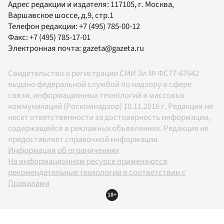
Адрес редакции и издателя:
117105
, г.
Москва
,
Варшавское шоссе, д.9, стр.1
Телефон редакции:
+7 (495) 785-00-12
Факс:
+7 (495) 785-17-01
Электронная почта:
gazeta@gazeta.ru
Свидетельство о регистрации СМИ Эл № ФС77-67642
выдано федеральной службой по надзору в сфере
связи, информационных технологий и массовых
коммуникаций (Роскомнадзор) 10.11.2016 г. Редакция не
несет ответственности за достоверность информации,
содержащейся в рекламных объявлениях. Редакция не
предоставляет справочной информации.
Информация об ограничениях
На информационном ресурсе применяются
рекомендательные технологии в соответствии с
Правилами
18+