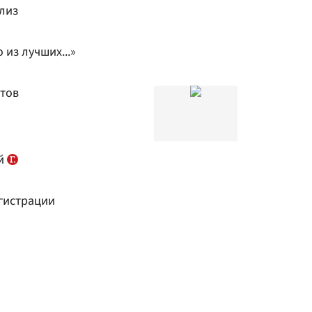
лиз
 из лучших...»
йтов
ой
егистрации