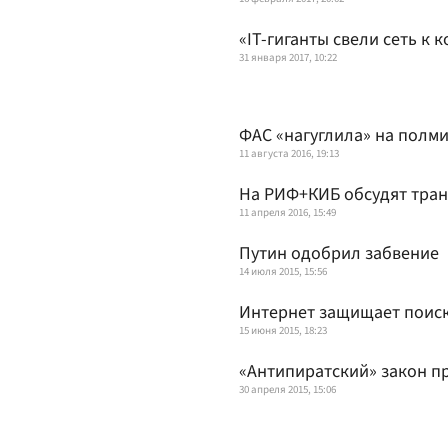
«IT-гиганты свели сеть к 
31 января 2017, 10:22
ФАС «нагуглила» на полм
11 августа 2016, 19:13
На РИФ+КИБ обсудят тра
11 апреля 2016, 15:49
Путин одобрил забвение
14 июля 2015, 15:56
Интернет защищает поис
15 июня 2015, 18:23
«Антипиратский» закон п
30 апреля 2015, 15:06