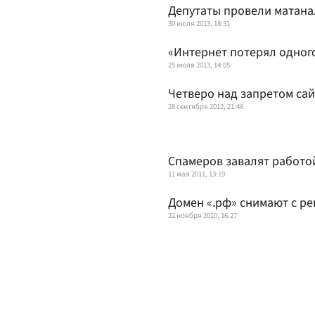
Депутаты провели матана
30 июля 2013, 18:31
«Интернет потерял одного
25 июля 2013, 14:05
Четверо над запретом са
28 сентября 2012, 21:46
Спамеров завалят работ
11 мая 2011, 13:19
Домен «.рф» снимают с р
22 ноября 2010, 16:27