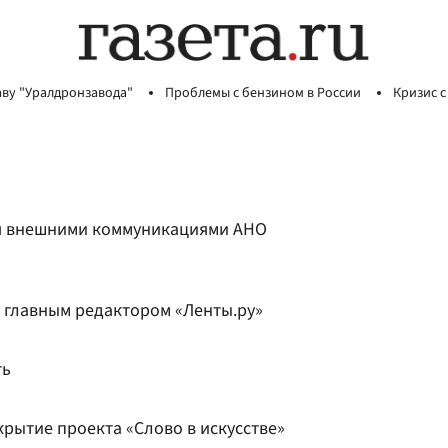
аву "Уралдронзавода"
Проблемы с бензином в России
Кризис с
ся внешними коммуникациями АНО
 главным редактором «Ленты.ру»
ть
рытие проекта «Слово в искусстве»