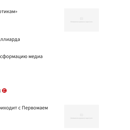
котикам»
иллиарда
нсформацию медиа
к
риходит с Первомаем