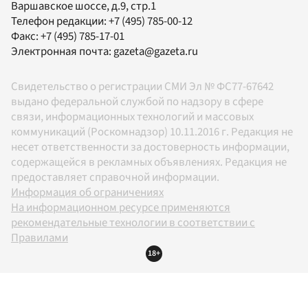
Варшавское шоссе, д.9, стр.1
Телефон редакции:
+7 (495) 785-00-12
Факс:
+7 (495) 785-17-01
Электронная почта:
gazeta@gazeta.ru
Свидетельство о регистрации СМИ Эл № ФС77-67642
выдано федеральной службой по надзору в сфере
связи, информационных технологий и массовых
коммуникаций (Роскомнадзор) 10.11.2016 г. Редакция не
несет ответственности за достоверность информации,
содержащейся в рекламных объявлениях. Редакция не
предоставляет справочной информации.
Информация об ограничениях
На информационном ресурсе применяются
рекомендательные технологии в соответствии с
Правилами
18+