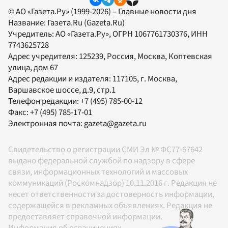
© АО «Газета.Ру» (1999-2026) – Главные новости дня
Название:
Газета.Ru
(Gazeta.Ru)
Учредитель:
АО «Газета.Ру»
, ОГРН 1067761730376, ИНН
7743625728
Адрес учредителя: 125239, Россия, Москва, Коптевская
улица, дом 67
Адрес редакции и издателя:
117105
, г.
Москва
,
Варшавское шоссе, д.9, стр.1
Телефон редакции:
+7 (495) 785-00-12
Факс:
+7 (495) 785-17-01
Электронная почта:
gazeta@gazeta.ru
Свидетельство о регистрации СМИ Эл № ФС77-67642
выдано федеральной службой по надзору в сфере
связи, информационных технологий и массовых
коммуникаций (Роскомнадзор) 10.11.2016 г. Редакция не
несет ответственности за достоверность информации,
содержащейся в рекламных объявлениях. Редакция не
предоставляет справочной информации.
Информация об ограничениях