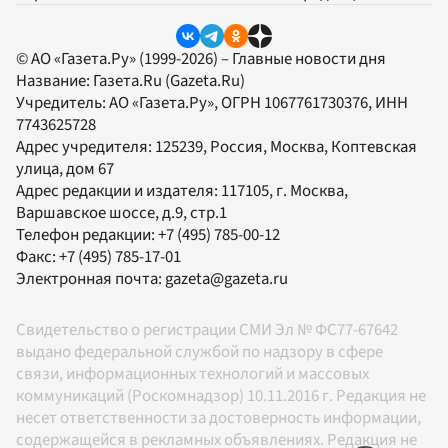
© АО «Газета.Ру» (1999-2026) – Главные новости дня
Название:
Газета.Ru
(Gazeta.Ru)
Учредитель:
АО «Газета.Ру»
, ОГРН 1067761730376, ИНН
7743625728
Адрес учредителя: 125239, Россия, Москва, Коптевская
улица, дом 67
Адрес редакции и издателя:
117105
, г.
Москва
,
Варшавское шоссе, д.9, стр.1
Телефон редакции:
+7 (495) 785-00-12
Факс:
+7 (495) 785-17-01
Электронная почта:
gazeta@gazeta.ru
Свидетельство о регистрации СМИ Эл № ФС77-67642
выдано федеральной службой по надзору в сфере
связи, информационных технологий и массовых
коммуникаций (Роскомнадзор) 10.11.2016 г. Редакция не
несет ответственности за достоверность информации,
содержащейся в рекламных объявлениях. Редакция не