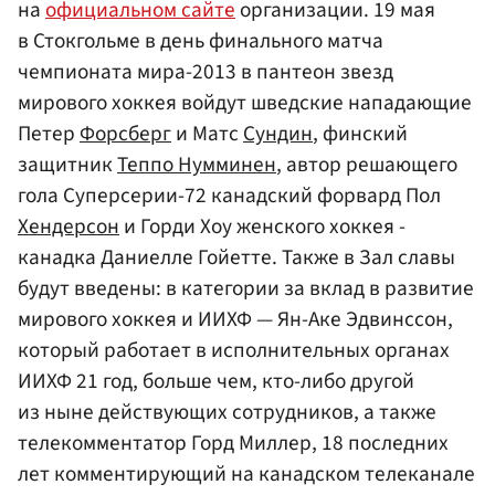
на
официальном сайте
организации. 19 мая
в Стокгольме в день финального матча
чемпионата мира-2013 в пантеон звезд
мирового хоккея войдут шведские нападающие
Петер
Форсберг
и Матс
Сундин
, финский
защитник
Теппо Нумминен
, автор решающего
гола Суперсерии-72 канадский форвард Пол
Хендерсон
и Горди Хоу женского хоккея -
канадка Даниелле Гойетте. Также в Зал славы
будут введены: в категории за вклад в развитие
мирового хоккея и ИИХФ — Ян-Аке Эдвинссон,
который работает в исполнительных органах
ИИХФ 21 год, больше чем, кто-либо другой
из ныне действующих сотрудников, а также
телекомментатор Горд Миллер, 18 последних
лет комментирующий на канадском телеканале