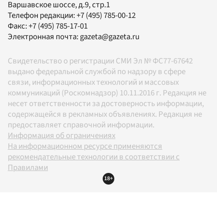
Варшавское шоссе, д.9, стр.1
Телефон редакции:
+7 (495) 785-00-12
Факс:
+7 (495) 785-17-01
Электронная почта:
gazeta@gazeta.ru
Свидетельство о регистрации СМИ Эл № ФС77-67642
выдано федеральной службой по надзору в сфере
связи, информационных технологий и массовых
коммуникаций (Роскомнадзор) 10.11.2016 г. Редакция не
несет ответственности за достоверность информации,
содержащейся в рекламных объявлениях. Редакция не
предоставляет справочной информации.
Информация об ограничениях
На информационном ресурсе применяются
рекомендательные технологии в соответствии с
Правилами
18+