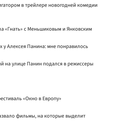
игатором в трейлере новогодней комедии
а «Гнать» с Меньшиковым и Янковским
ах у Алексея Панина: мне понравилось
ий на улице Панин подался в режиссеры
естиваль «Окно в Европу»
азвало фильмы, на которые выделит