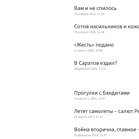
Вам и не спилось
20 апреля 2012, 13:34
Сотня насильников и кож
25 апреля 2006, 11:44
«Жесть» подано
21 марта 2006, 14:56
В Саратов ездил?
08 декабря 2005, 13:33
Прогулки с бандитами
11 августа 2003, 15:07
Летят самолеты – салют Р
07 марта 2003, 11:13
Война вторична, главное
05 февраля 2003, 14:17