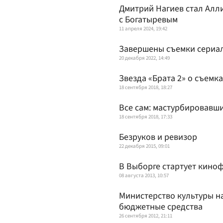
Дмитрий Нагиев стал Алл
с Богатыревым
11 апреля 2024, 19:42
Завершены съемки сериал
20 декабря 2022, 14:49
Звезда «Брата 2» о съемк
18 сентября 2018, 18:27
Все сам: мастурбировавш
18 сентября 2018, 17:33
Безруков и ревизор
22 декабря 2015, 09:01
В Выборге стартует киноф
08 августа 2013, 10:57
Министерство культуры н
бюджетные средства
26 сентября 2012, 21:11