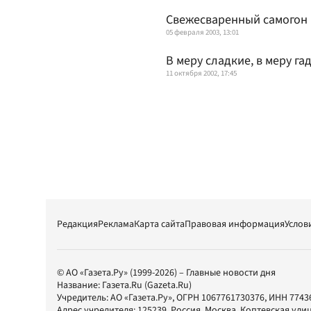
Свежесваренный самогон
05 февраля 2003, 13:01
В меру сладкие, в меру га
11 октября 2002, 17:45
Редакция
Реклама
Карта сайта
Правовая информация
Услов
© АО «Газета.Ру» (1999-2026) – Главные новости дня
Название:
Газета.Ru
(Gazeta.Ru)
Учредитель:
АО «Газета.Ру»
, ОГРН 1067761730376, ИНН 7743
Адрес учредителя: 125239, Россия, Москва, Коптевская улиц