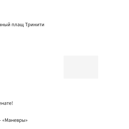
аный плащ Тринити
енате!
 – «Маневры»