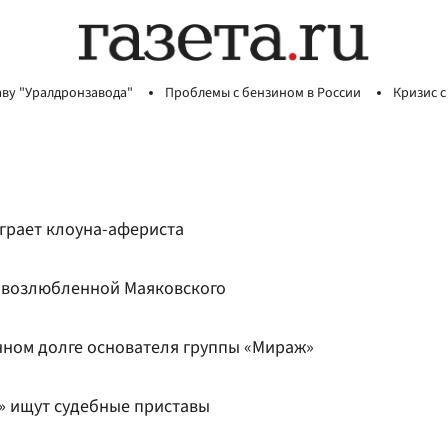
аву "Уралдронзавода"
Проблемы с бензином в России
Кризис с
ыграет клоуна-афериста
о возлюбленной Маяковского
нном долге основателя группы «Мираж»
2» ищут судебные приставы