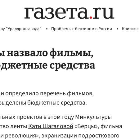
аву "Уралдронзавода"
Проблемы с бензином в России
Кризис с
ы назвало фильмы,
юджетные средства
и определило перечень фильмов,
т выделены бюджетные средства.
льных проектов в этом году Минкультуры
ство ленты
Кати Шагаловой
«Берцы», фильма
и революция», экранизации подросткового