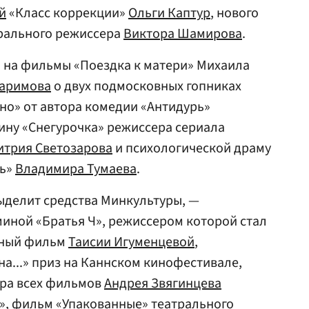
й
«Класс коррекции»
Ольги Каптур
, нового
трального режиссера
Виктора Шамирова
.
ы на фильмы «Поездка к матери» Михаила
Каримова
о двух подмосковных гопниках
но» от автора комедии «Антидурь»
тину «Снегурочка» режиссера сериала
трия Светозарова
и психологической драму
ль»
Владимира Тумаева
.
ыделит средства Минкультуры, —
иной «Братья Ч», режиссером которой стал
жный фильм
Таисии Игуменцевой
,
на...» приз на Каннском кинофестивале,
ра всех фильмов
Андрея Звягинцева
, фильм «Упакованные» театрального