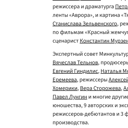
режиссера и драматурга
Петр
ленты «Аврора», и картина «
Станислава Зельвенского
, р
по фильмам «Красный жемчуг
сценарист
Константин Мурзе
Экспертный совет Минкульту
Вячеслав Тельнов
, продюсер
Евгений Гиндилис
,
Наталья М
Еремеева
, режиссеры
Алексе
Хомерики
,
Вера Сторожева
,
А
Павел Лунгин
и многие другие
юношества, 9 авторских и эк
режиссеров-дебютантов и 3 
производства.