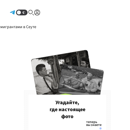
Авторизоваться
 мигрантами в Сеуте
Угадайте,
где настоящее
фото