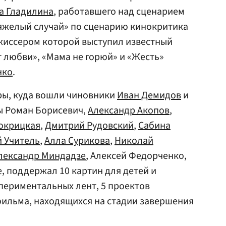
а Гладилина
, работавшего над сценарием
Тяжелый случай» по сценарию кинокритика
ежиссером которой выступил известный
 любви», «Мама не горюй» и «Жесть»
нко
.
ры, куда вошли чиновники
Иван Демидов
и
ы Роман Борисевич,
Александр Акопов
,
окрицкая
,
Дмитрий Рудовский
,
Сабина
й Учитель
,
Алла Сурикова
,
Николай
лександр Миндадзе
, Алексей Федорченко,
, поддержал 10 картин для детей и
спериментальных лент, 5 проектов
фильма, находящихся на стадии завершения