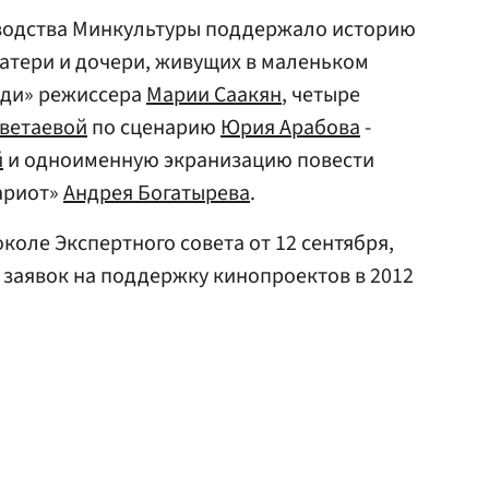
водства Минкультуры поддержало историю
тери и дочери, живущих в маленьком
рди» режиссера
Марии Саакян
, четыре
ветаевой
по сценарию
Юрия Арабова
-
й
и одноименную экранизацию повести
ариот»
Андрея Богатырева
.
околе Экспертного совета от 12 сентября,
 заявок на поддержку кинопроектов в 2012