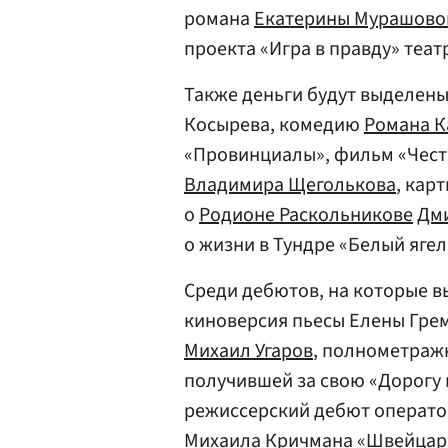
романа
Екатерины Мурашово
проекта «Игра в правду» теа
Также деньги будут выделен
Косырева, комедию
Романа 
«Провинциалы», фильм «Чест
Владимира Щеголькова
, кар
о
Родионе Раскольникове
Дми
о жизни в Тундре «Белый яге
Среди дебютов, на которые в
киноверсия пьесы Елены Грем
Михаил Угаров
, полнометра
получившей за свою «Дорогу 
режиссерский дебют операто
Михаила Кричмана
«Швейцар»