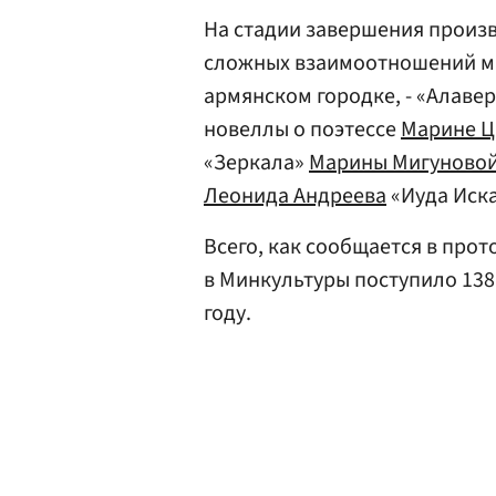
На стадии завершения произ
сложных взаимоотношений ма
армянском городке, - «Алаве
новеллы о поэтессе
Марине Ц
«Зеркала»
Марины Мигуново
Леонида Андреева
«Иуда Иск
Всего, как сообщается в прот
в Минкультуры поступило 138
году.