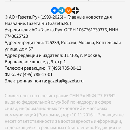
© АО «Газета.Ру» (1999-2026) – Главные новости дня
Название:
Газета.Ru
(Gazeta.Ru)
Учредитель:
АО «Газета.Ру»
, ОГРН 1067761730376, ИНН
7743625728
Адрес учредителя: 125239, Россия, Москва, Коптевская
улица, дом 67
Адрес редакции и издателя:
117105
, г.
Москва
,
Варшавское шоссе, д.9, стр.1
Телефон редакции:
+7 (495) 785-00-12
Факс:
+7 (495) 785-17-01
Электронная почта:
gazeta@gazeta.ru
Свидетельство о регистрации СМИ Эл № ФС77-67642
выдано федеральной службой по надзору в сфере
связи, информационных технологий и массовых
коммуникаций (Роскомнадзор) 10.11.2016 г. Редакция не
несет ответственности за достоверность информации,
содержащейся в рекламных объявлениях. Редакция не