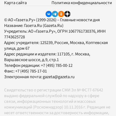
Карта сайта
Политика конфиденциальности
© АО «Газета.Ру» (1999-2026) – Главные новости дня
Название:
Газета.Ru
(Gazeta.Ru)
Учредитель:
АО «Газета.Ру»
, ОГРН 1067761730376, ИНН
7743625728
Адрес учредителя: 125239, Россия, Москва, Коптевская
улица, дом 67
Адрес редакции и издателя:
117105
, г.
Москва
,
Варшавское шоссе, д.9, стр.1
Телефон редакции:
+7 (495) 785-00-12
Факс:
+7 (495) 785-17-01
Электронная почта:
gazeta@gazeta.ru
Свидетельство о регистрации СМИ Эл № ФС77-67642
выдано федеральной службой по надзору в сфере
связи, информационных технологий и массовых
коммуникаций (Роскомнадзор) 10.11.2016 г. Редакция не
несет ответственности за достоверность информации,