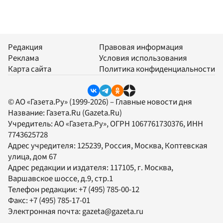
Редакция
Правовая информация
Реклама
Условия использования
Карта сайта
Политика конфиденциальности
© АО «Газета.Ру» (1999-2026) – Главные новости дня
Название:
Газета.Ru
(Gazeta.Ru)
Учредитель:
АО «Газета.Ру»
, ОГРН 1067761730376, ИНН
7743625728
Адрес учредителя: 125239, Россия, Москва, Коптевская
улица, дом 67
Адрес редакции и издателя:
117105
, г.
Москва
,
Варшавское шоссе, д.9, стр.1
Телефон редакции:
+7 (495) 785-00-12
Факс:
+7 (495) 785-17-01
Электронная почта:
gazeta@gazeta.ru