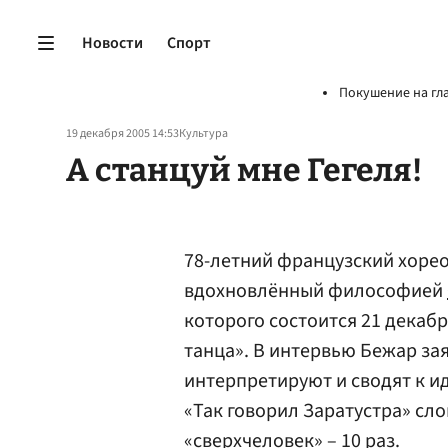
Новости
Спорт
Покушение на гл
19 декабря 2005 14:53
Культура
А станцуй мне Гегеля!
78-летний французский хоре
вдохновлённый философией
которого состоится 21 декабр
танца». В интервью Бежар за
интерпретируют и сводят к ид
«Так говорил Заратустра» сло
«сверхчеловек» – 10 раз.