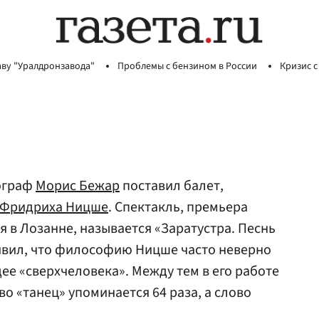
аву "Уралдронзавода"
Проблемы с бензином в России
Кризис с
ограф
Морис Бежар
поставил балет,
Фридриха Ницше
. Спектакль, премьера
я в Лозанне, называется «Заратустра. Песнь
явил, что философию Ницше часто неверно
ее «сверхчеловека». Между тем в его работе
во «танец» упоминается 64 раза, а слово