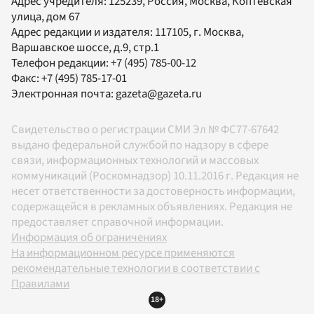
Адрес учредителя: 125239, Россия, Москва, Коптевская
улица, дом 67
Адрес редакции и издателя:
117105
, г.
Москва
,
Варшавское шоссе, д.9, стр.1
Телефон редакции:
+7 (495) 785-00-12
Факс:
+7 (495) 785-17-01
Электронная почта:
gazeta@gazeta.ru
Свидетельство о регистрации СМИ Эл № ФС77-67642
выдано федеральной службой по надзору в сфере
связи, информационных технологий и массовых
коммуникаций (Роскомнадзор) 10.11.2016 г. Редакция не
несет ответственности за достоверность информации,
содержащейся в рекламных объявлениях. Редакция не
предоставляет справочной информации.
Информация об ограничениях
На информационном ресурсе применяются
рекомендательные технологии в соответствии с
Правилами
18+