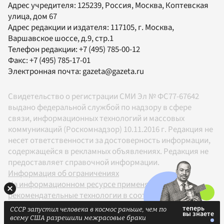
Адрес учредителя: 125239, Россия, Москва, Коптевская
улица, дом 67
Адрес редакции и издателя:
117105
, г.
Москва
,
Варшавское шоссе, д.9, стр.1
Телефон редакции:
+7 (495) 785-00-12
Факс:
+7 (495) 785-17-01
Электронная почта:
gazeta@gazeta.ru
Свидетельство о регистрации СМИ Эл № ФС77-67642
выдано федеральной службой по надзору в сфере
связи, информационных технологий и массовых
коммуникаций (Роскомнадзор) 10.11.2016 г. Редакция не
несет ответственности за достоверность информации,
содержащейся в рекламных объявлениях. Редакция не
предоставляет справочной информации.
Информация об ограничениях
На информационном ресурсе применяются
рекомендательные технологии в соответствии с
Правилами
СССР запустил человека в космос раньше, чем по
18+
всему США разрешили межрасовые браки