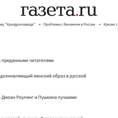
аву "Уралдронзавода"
Проблемы с бензином в России
Кризис с
и преданными читателями
вдохновляющий женский образ в русской
ь Джоан Роулинг и Пушкина лучшими