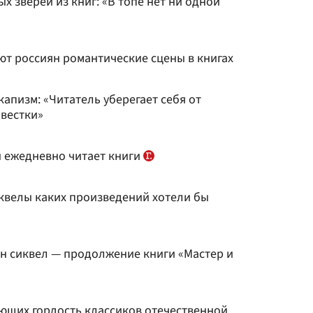
 зверей из книг: «В топе нет ни одной
ют россиян романтические сцены в книгах
апизм: «Читатель уберегает себя от
вестки»
 ежедневно читает книги
иквелы каких произведений хотели бы
н сиквел — продолжение книги «Мастер и
ющих гордость классиков отечественной