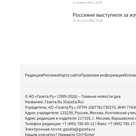
21 апреля 2021, 15:39
Россияне выступили за из
31 августа 2020, 15:50
Редакция
Реклама
Карта сайта
Правовая информация
Услов
© АО «Газета.Ру» (1999-2026) – Главные новости дня
Название:
Газета.Ru
(Gazeta.Ru)
Учредитель:
АО «Газета.Ру»
, ОГРН 1067761730376, ИНН 7743
Адрес учредителя: 125239, Россия, Москва, Коптевская улиц
Адрес редакции и издателя:
117105
, г.
Москва
,
Варшавское шо
Телефон редакции:
+7 (495) 785-00-12
| Факс:
+7 (495) 785-17
Электронная почта:
gazeta@gazeta.ru
Нашли опечатку? Нажмите Ctrl+Enter