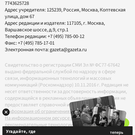
7743625728
Адрес учредителя: 125239, Россия, Москва, Коптевская
улица, дом 67
Адрес редакции и издателя:
117105
, г.
Москва
,
Варшавское шоссе, д.9, стр.1
Телефон редакции:
+7 (495) 785-00-12
Факс:
+7 (495) 785-17-01
Электронная почта:
gazeta@gazeta.ru
Свидетельство о регистрации СМИ Эл № ФС77-67642
выдано федеральной службой по надзору в сфере
связи, информационных технологий и массовых
коммуникаций (Роскомнадзор) 10.11.2016 г. Редакция не
несет ответственности за достоверность информации,
содержащейся в рекламных объявлениях. Редакция не
предоставляет справочной информации.
Информация об ограничениях
На информационном ресурсе применяются
рекомендательные технологии в соответствии с
Правилами
Угадайте, где