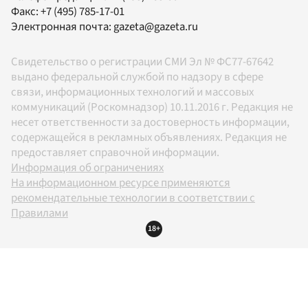
Факс:
+7 (495) 785-17-01
Электронная почта:
gazeta@gazeta.ru
Свидетельство о регистрации СМИ Эл № ФС77-67642
выдано федеральной службой по надзору в сфере
связи, информационных технологий и массовых
коммуникаций (Роскомнадзор) 10.11.2016 г. Редакция не
несет ответственности за достоверность информации,
содержащейся в рекламных объявлениях. Редакция не
предоставляет справочной информации.
Информация об ограничениях
На информационном ресурсе применяются
рекомендательные технологии в соответствии с
Правилами
18+