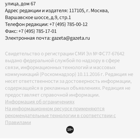
улица, дом 67
Адрес редакции и издателя:
117105
, г.
Москва
,
Варшавское шоссе, д.9, стр.1
Телефон редакции:
+7 (495) 785-00-12
Факс:
+7 (495) 785-17-01
Электронная почта:
gazeta@gazeta.ru
Свидетельство о регистрации СМИ Эл № ФС77-67642
выдано федеральной службой по надзору в сфере
связи, информационных технологий и массовых
коммуникаций (Роскомнадзор) 10.11.2016 г. Редакция не
несет ответственности за достоверность информации,
содержащейся в рекламных объявлениях. Редакция не
предоставляет справочной информации.
Информация об ограничениях
На информационном ресурсе применяются
рекомендательные технологии в соответствии с
Правилами
18+