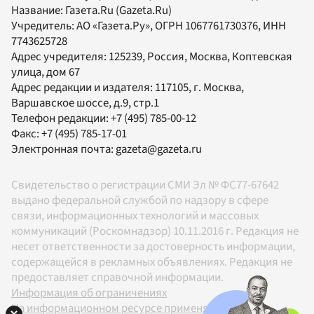
Название:
Газета.Ru
(Gazeta.Ru)
Учредитель:
АО «Газета.Ру»
, ОГРН 1067761730376, ИНН
7743625728
Адрес учредителя: 125239, Россия, Москва, Коптевская
улица, дом 67
Адрес редакции и издателя:
117105
, г.
Москва
,
Варшавское шоссе, д.9, стр.1
Телефон редакции:
+7 (495) 785-00-12
Факс:
+7 (495) 785-17-01
Электронная почта:
gazeta@gazeta.ru
Свидетельство о регистрации СМИ Эл № ФС77-67642
выдано федеральной службой по надзору в сфере
связи, информационных технологий и массовых
коммуникаций (Роскомнадзор) 10.11.2016 г. Редакция не
несет ответственности за достоверность информации,
содержащейся в рекламных объявлениях. Редакция не
предоставляет справочной информации.
Информация об ограничениях
На информационном ресурсе применяются