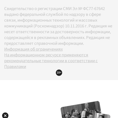
Свидетельство о регистрации СМИ Эл № ФС77-67642
выдано федеральной службой по надзору в сфере
связи, информационных технологий и массовых
коммуникаций (Роскомнадзор) 10.11.2016 г. Редакция не
несет ответственности за достоверность информации,
содержащейся в рекламных объявлениях. Редакция не
предоставляет справочной информации.
Информация об ограничениях
На информационном ресурсе применяются
рекомендательные технологии в соответствии с
Правилами
18+