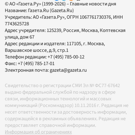
© АО «Газета.Ру» (1999-2026) – Главные новости дня
Название:
Газета.Ru
(Gazeta.Ru)
Учредитель:
АО «Газета.Ру»
, ОГРН 1067761730376, ИНН
7743625728
Адрес учредителя: 125239, Россия, Москва, Коптевская
улица, дом 67
Адрес редакции и издателя:
117105
, г.
Москва
,
Варшавское шоссе, д.9, стр.1
Телефон редакции:
+7 (495) 785-00-12
Факс:
+7 (495) 785-17-01
Электронная почта:
gazeta@gazeta.ru
Свидетельство о регистрации СМИ Эл № ФС77-67642
выдано федеральной службой по надзору в сфере
связи, информационных технологий и массовых
коммуникаций (Роскомнадзор) 10.11.2016 г. Редакция не
несет ответственности за достоверность информации,
содержащейся в рекламных объявлениях. Редакция не
предоставляет справочной информации.
Информация об ограничениях