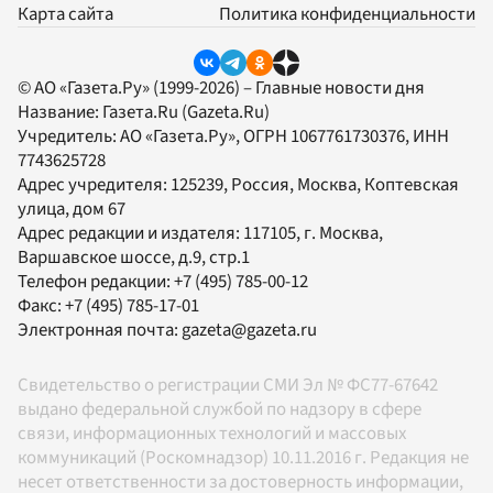
Карта сайта
Политика конфиденциальности
© АО «Газета.Ру» (1999-2026) – Главные новости дня
Название:
Газета.Ru
(Gazeta.Ru)
Учредитель:
АО «Газета.Ру»
, ОГРН 1067761730376, ИНН
7743625728
Адрес учредителя: 125239, Россия, Москва, Коптевская
улица, дом 67
Адрес редакции и издателя:
117105
, г.
Москва
,
Варшавское шоссе, д.9, стр.1
Телефон редакции:
+7 (495) 785-00-12
Факс:
+7 (495) 785-17-01
Электронная почта:
gazeta@gazeta.ru
Свидетельство о регистрации СМИ Эл № ФС77-67642
выдано федеральной службой по надзору в сфере
связи, информационных технологий и массовых
коммуникаций (Роскомнадзор) 10.11.2016 г. Редакция не
несет ответственности за достоверность информации,