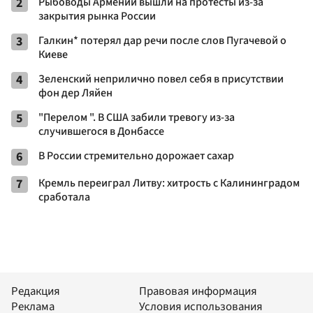
2
Рыбоводы Армении вышли на протесты из-за
закрытия рынка России
3
Галкин* потерял дар речи после слов Пугачевой о
Киеве
4
Зеленский неприлично повел cебя в присутствии
фон дер Ляйен
5
"Перелом ". В США забили тревогу из-за
случившегося в Донбассе
6
В России стремительно дорожает сахар
7
Кремль переиграл Литву: хитрость с Калининградом
сработала
Редакция
Правовая информация
Реклама
Условия использования