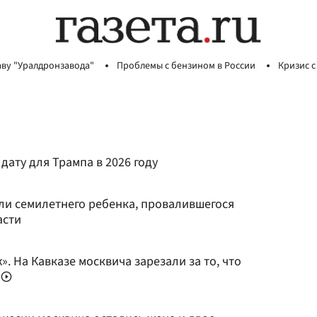
аву "Уралдронзавода"
Проблемы с бензином в России
Кризис с
дату для Трампа в 2026 году
сли семилетнего ребенка, провалившегося
асти
. На Кавказе москвича зарезали за то, что
е