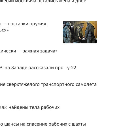
ркесии москвича остались жена и двое
ы — поставки оружия
ься»
ически — важная задача»
 на Западе рассказали про Ту-22
е сверхтяжелого транспортного самолета
ия»: найдены тела рабочих
то шансы на спасение рабочих с шахты