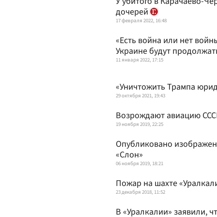
У убитого в Карачаево-Че
дочерей
17 февраля 2022, 16:48
«Есть война или нет войн
Украине будут продолжат
11 января 2022, 17:15
«Уничтожить Трампа юрид
29 октября 2021, 19:43
Возрождают авиацию СССР:
19 ноября 2019, 22:25
Опубликовано изображени
«Слон»
06 ноября 2019, 18:21
Пожар на шахте «Уралкал
23 декабря 2018, 11:52
В «Уралкалии» заявили, ч