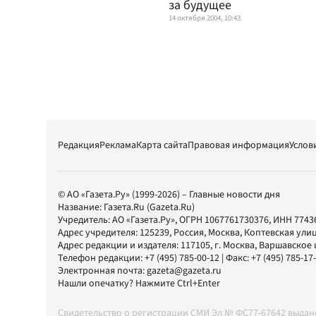
за будущее
14 октября 2004, 10:43
Редакция
Реклама
Карта сайта
Правовая информация
Услов
© АО «Газета.Ру» (1999-2026) – Главные новости дня
Название:
Газета.Ru
(Gazeta.Ru)
Учредитель:
АО «Газета.Ру»
, ОГРН 1067761730376, ИНН 7743
Адрес учредителя: 125239, Россия, Москва, Коптевская улиц
Адрес редакции и издателя:
117105
, г.
Москва
,
Варшавское шо
Телефон редакции:
+7 (495) 785-00-12
| Факс:
+7 (495) 785-17
Электронная почта:
gazeta@gazeta.ru
Нашли опечатку? Нажмите Ctrl+Enter
Свидетельство о регистрации СМИ Эл № ФС77-67642 выда