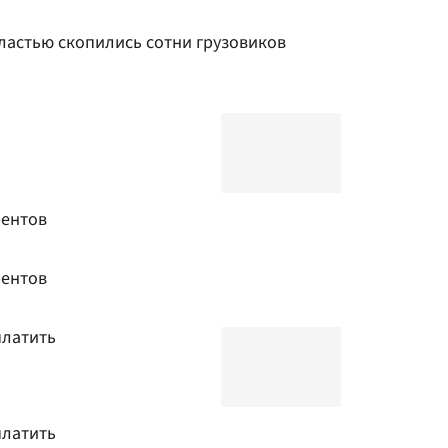
ластью скопились сотни грузовиков
рентов
рентов
платить
платить