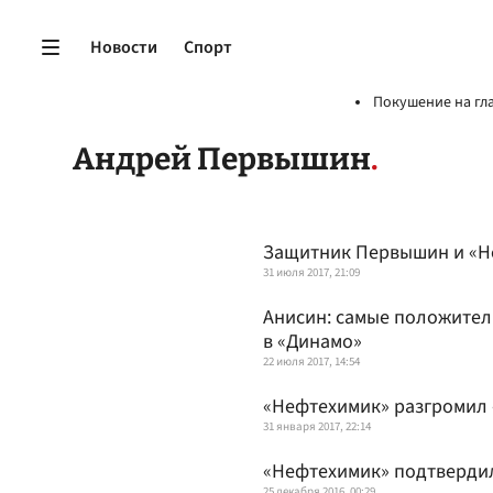
Новости
Спорт
Покушение на гл
Андрей Первышин
Защитник Первышин и «Н
31 июля 2017, 21:09
Анисин: самые положите
в «Динамо»
22 июля 2017, 14:54
«Нефтехимик» разгромил «
31 января 2017, 22:14
«Нефтехимик» подтверди
25 декабря 2016, 00:29