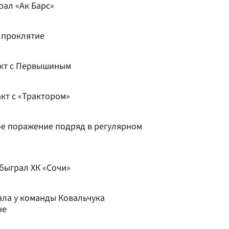
рал «Ак Барс»
 проклятие
акт с Первышиным
кт с «Трактором»
ое поражение подряд в регулярном
быграл ХК «Сочи»
ла у команды Ковальчука
че