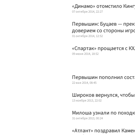
«Динамо» отомстило Кинг
07 октября 2014, 22:27
Первышин: Буцаев — прек
доверием со стороны игр
01 октября 2014, 12:52
«Спартак» прощается с К
09 июня 2014, 18:52
Первышин пополнил сост
22 мая 2014, 08:45
Широков вернулся, чтобы
13 ноября 2013, 22:02
Милоша узнали по походк
31 октября 2013, 00:24
«Атлант» поздравил Каме