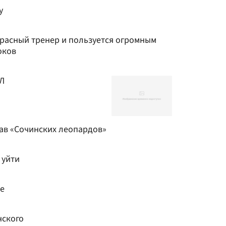
у
расный тренер и пользуется огромным
оков
ХЛ
ав «Сочинских леопардов»
 уйти
е
нского