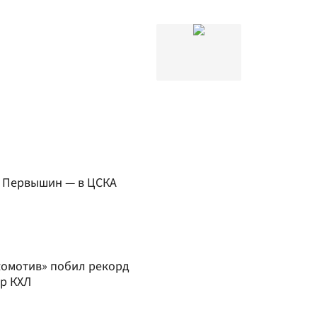
, Первышин — в ЦСКА
комотив» побил рекорд
р КХЛ