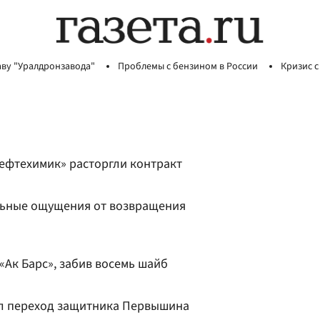
аву "Уралдронзавода"
Проблемы с бензином в России
Кризис с
ефтехимик» расторгли контракт
льные ощущения от возвращения
Ак Барс», забив восемь шайб
л переход защитника Первышина