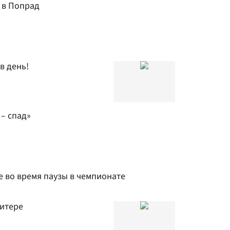
 в Попрад
в день!
 – спад»
е во время паузы в чемпионате
итере