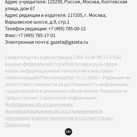
Адрес учредителя: 125239, Россия, Москва, Коптевская
улица, дом 67
Адрес редакции и издателя:
117105
, г.
Москва
,
Варшавское шоссе, д.9, стр.1
Телефон редакции:
+7 (495) 785-00-12
Факс:
+7 (495) 785-17-01
Электронная почта:
gazeta@gazeta.ru
Свидетельство о регистрации СМИ Эл № ФС77-67642
выдано федеральной службой по надзору в сфере
связи, информационных технологий и массовых
коммуникаций (Роскомнадзор) 10.11.2016 г. Редакция не
несет ответственности за достоверность информации,
содержащейся в рекламных объявлениях. Редакция не
предоставляет справочной информации.
Информация об ограничениях
На информационном ресурсе применяются
рекомендательные технологии в соответствии с
Правилами
18+