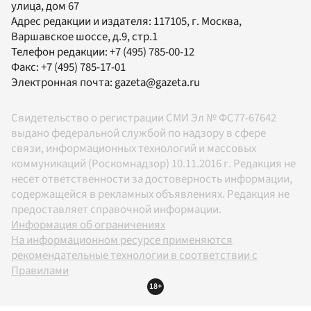
улица, дом 67
Адрес редакции и издателя:
117105
, г.
Москва
,
Варшавское шоссе, д.9, стр.1
Телефон редакции:
+7 (495) 785-00-12
Факс:
+7 (495) 785-17-01
Электронная почта:
gazeta@gazeta.ru
Свидетельство о регистрации СМИ Эл № ФС77-67642
выдано федеральной службой по надзору в сфере
связи, информационных технологий и массовых
коммуникаций (Роскомнадзор) 10.11.2016 г. Редакция не
несет ответственности за достоверность информации,
содержащейся в рекламных объявлениях. Редакция не
предоставляет справочной информации.
Информация об ограничениях
На информационном ресурсе применяются
рекомендательные технологии в соответствии с
Правилами
18+