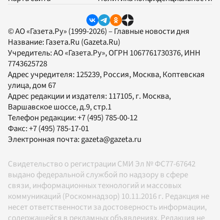
© АО «Газета.Ру» (1999-2026) – Главные новости дня
Название:
Газета.Ru
(Gazeta.Ru)
Учредитель:
АО «Газета.Ру»
, ОГРН 1067761730376, ИНН
7743625728
Адрес учредителя: 125239, Россия, Москва, Коптевская
улица, дом 67
Адрес редакции и издателя:
117105
, г.
Москва
,
Варшавское шоссе, д.9, стр.1
Телефон редакции:
+7 (495) 785-00-12
Факс:
+7 (495) 785-17-01
Электронная почта:
gazeta@gazeta.ru
Свидетельство о регистрации СМИ Эл № ФС77-67642
выдано федеральной службой по надзору в сфере
связи, информационных технологий и массовых
коммуникаций (Роскомнадзор) 10.11.2016 г. Редакция не
несет ответственности за достоверность информации,
содержащейся в рекламных объявлениях. Редакция не