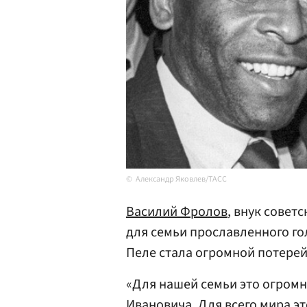
Александр Яковлев/ТАСС
Василий Фролов
, внук совет
для семьи прославленного г
Пеле стала огромной потерей
«Для нашей семьи это огромн
Ивановича. Для всего мира э