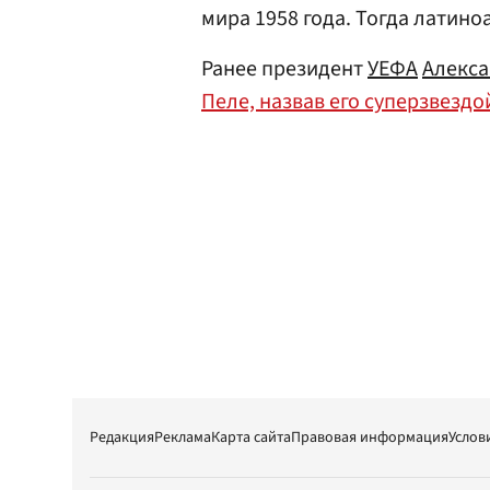
мира 1958 года. Тогда латин
Ранее президент
УЕФА
Алекс
Пеле, назвав его суперзвездо
Редакция
Реклама
Карта сайта
Правовая информация
Услов