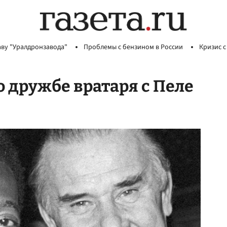
аву "Уралдронзавода"
Проблемы с бензином в России
Кризис с
 дружбе вратаря с Пеле