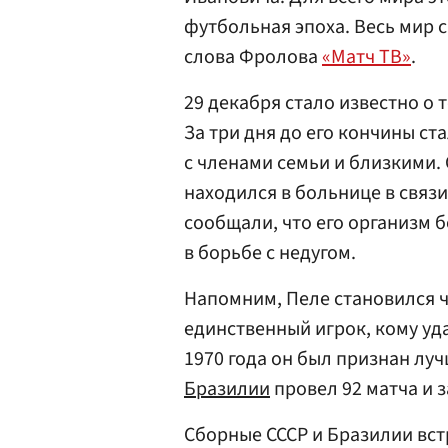
футбольная эпоха. Весь мир с
слова Фролова
«Матч ТВ»
.
29 декабря стало известно о т
За три дня до его кончины ст
с членами семьи и близкими.
находился в больнице в связ
сообщали, что его организм 
в борьбе с недугом.
Напомним, Пеле становился че
единственный игрок, кому уд
1970 года он был признан луч
Бразилии
провел 92 матча и з
Сборные СССР и Бразилии вст