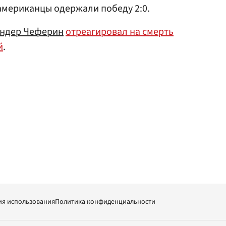
оамериканцы одержали победу 2:0.
андер Чеферин
отреагировал на смерть
й
.
ия использования
Политика конфиденциальности