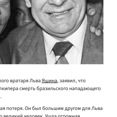
ского вратаря Льва
Яшина
, заявил, что
олкипера смерть бразильского нападающего
.
ая потеря. Он был большим другом для Льва
то великий человек. Ушла огромная