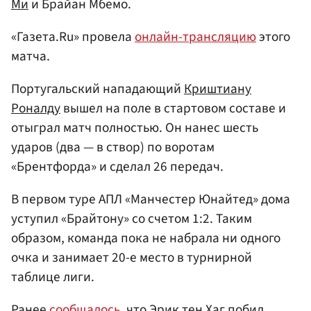
Ми
и Брайан Мбемо.
«Газета.Ru» провела
онлайн-трансляцию
этого
матча.
Португальский нападающий
Криштиану
Роналду
вышел на поле в стартовом составе и
отыграл матч полностью. Он нанес шесть
ударов (два — в створ) по воротам
«Брентфорда» и сделал 26 передач.
В первом туре АПЛ «Манчестер Юнайтед» дома
уступил «Брайтону» со счетом 1:2. Таким
образом, команда пока не набрала ни одного
очка и занимает 20-е место в турнирной
таблице лиги.
Ранее
сообщалось
, что Эрик тен Хаг побил