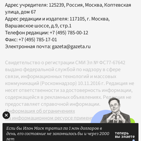
Адрес учредителя: 125239, Россия, Москва, Коптевская
улица, дом 67
Адрес редакции и издателя:
117105
, г.
Москва
,
Варшавское шоссе, д.9, стр.1
Телефон редакции:
+7 (495) 785-00-12
Факс:
+7 (495) 785-17-01
Электронная почта:
gazeta@gazeta.ru
Свидетельство о регистрации СМИ Эл № ФС77-67642
выдано федеральной службой по надзору в сфере
связи, информационных технологий и массовых
коммуникаций (Роскомнадзор) 10.11.2016 г. Редакция не
несет ответственности за достоверность информации,
содержащейся в рекламных объявлениях. Редакция не
предоставляет справочной информации.
Информация об ограничениях
На информационном ресурсе применяются
рекомендательные технологии в соответствии с
Если бы Илон Маск тратил по 1 млн долларов в
Правилами
день, его состояние не закончилось бы и через 2000
18+
лет