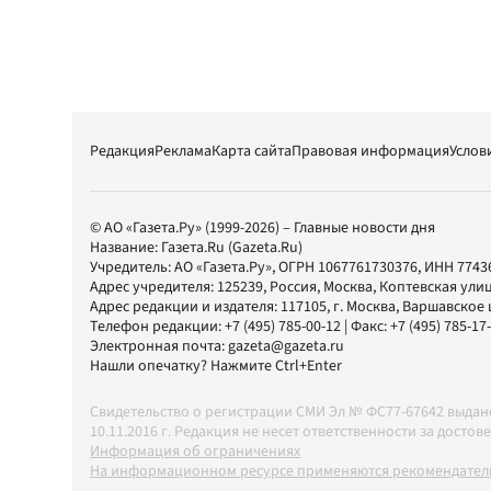
Редакция
Реклама
Карта сайта
Правовая информация
Услов
© АО «Газета.Ру» (1999-2026) – Главные новости дня
Название:
Газета.Ru
(Gazeta.Ru)
Учредитель:
АО «Газета.Ру»
, ОГРН 1067761730376, ИНН 7743
Адрес учредителя: 125239, Россия, Москва, Коптевская улиц
Адрес редакции и издателя:
117105
, г.
Москва
,
Варшавское шо
Телефон редакции:
+7 (495) 785-00-12
| Факс:
+7 (495) 785-17
Электронная почта:
gazeta@gazeta.ru
Нашли опечатку? Нажмите Ctrl+Enter
Свидетельство о регистрации СМИ Эл № ФС77-67642 выда
10.11.2016 г. Редакция не несет ответственности за дос
Информация об ограничениях
На информационном ресурсе применяются рекомендатель