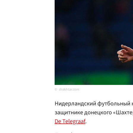
shakhtar.com
Нидерландский футбольный к
защитнике донецкого «Шахт
De Telegraaf
.