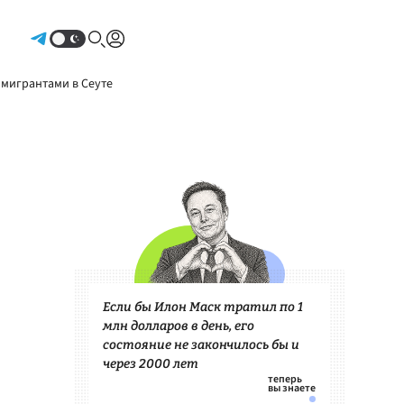
Авторизоваться
 мигрантами в Сеуте
Если бы Илон Маск тратил по 1
млн долларов в день, его
состояние не закончилось бы и
через 2000 лет