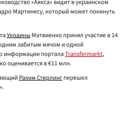
ководство «Аякса» видит в украинском
ндро Мартинесу, который может покинуть
ата
Украины
Матвиенко принял участие в 14
 одним забитым мячом и одной
По информации портала
Transfermarkt
,
о оценивается в €11 млн.
адающий
Рахим Стерлинг
перешел
».