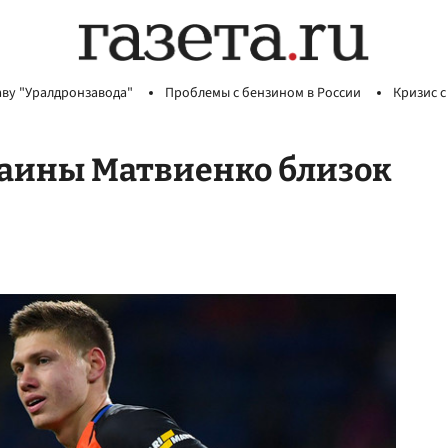
аву "Уралдронзавода"
Проблемы с бензином в России
Кризис с
аины Матвиенко близок