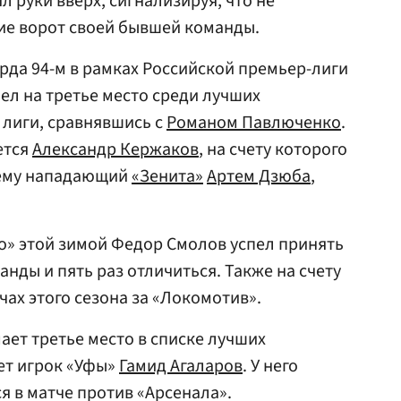
 руки вверх, сигнализируя, что не
ие ворот своей бывшей команды.
арда 94-м в рамках Российской премьер-лиги
ел на третье место среди лучших
 лиги, сравнявшись с
Романом Павлюченко
.
ется
Александр Кержаков
, на счету которого
нему нападающий
«Зенита»
Артем Дзюба
,
о» этой зимой Федор Смолов успел принять
анды и пять раз отличиться. Также на счету
чах этого сезона за «Локомотив».
ет третье место в списке лучших
ет игрок «Уфы»
Гамид Агаларов
. У него
ся в матче против «Арсенала».