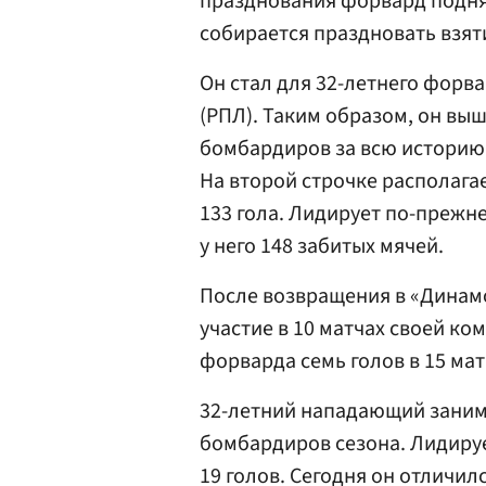
празднования форвард поднял
собирается праздновать взят
Он стал для 32-летнего форв
(РПЛ). Таким образом, он выш
бомбардиров за всю историю
На второй строчке располага
133 гола. Лидирует по-преж
у него 148 забитых мячей.
После возвращения в «Динам
участие в 10 матчах своей ком
форварда семь голов в 15 мат
32-летний нападающий занима
бомбардиров сезона. Лидиру
19 голов. Сегодня он отличил