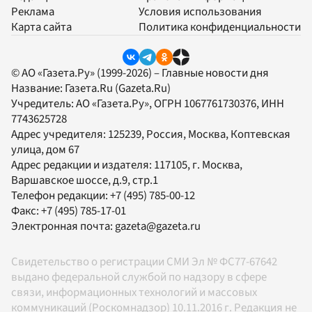
Реклама
Условия использования
Карта сайта
Политика конфиденциальности
© АО «Газета.Ру» (1999-2026) – Главные новости дня
Название:
Газета.Ru
(Gazeta.Ru)
Учредитель:
АО «Газета.Ру»
, ОГРН 1067761730376, ИНН
7743625728
Адрес учредителя: 125239, Россия, Москва, Коптевская
улица, дом 67
Адрес редакции и издателя:
117105
, г.
Москва
,
Варшавское шоссе, д.9, стр.1
Телефон редакции:
+7 (495) 785-00-12
Факс:
+7 (495) 785-17-01
Электронная почта:
gazeta@gazeta.ru
Свидетельство о регистрации СМИ Эл № ФС77-67642
выдано федеральной службой по надзору в сфере
связи, информационных технологий и массовых
коммуникаций (Роскомнадзор) 10.11.2016 г. Редакция не