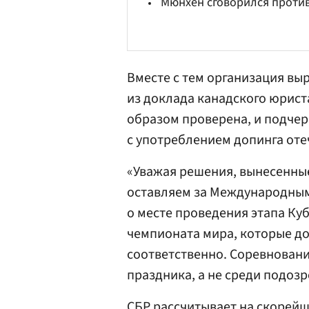
Мюнхен сговорился проти
Вместе с тем организация вы
из доклада канадского юрис
образом проверена, и подчер
с употреблением допинга оте
«Уважая решения, вынесенны
оставляем за Международным
о месте проведения этапа Ку
чемпионата мира, которые до
соответственно. Соревнован
праздника, а не среди подоз
СБР рассчитывает на скорейш