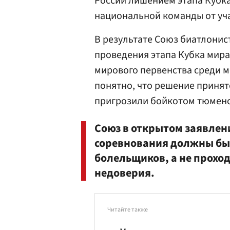
России лишением этапа Кубка
национальной команды от уча
В результате Союз биатлонист
проведения этапа Кубка мира 
мирового первенства среди 
понятно, что решение приня
пригрозили бойкотом тюменс
Союз в открытом заявлени
соревнования должны бы
болельщиков, а не проход
недоверия.
Читайте также