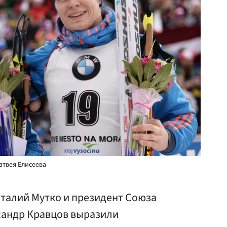
атвея Елисеева
италий Мутко и президент Союза
сандр Кравцов выразили