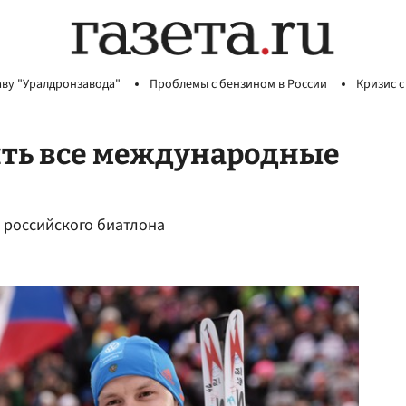
аву "Уралдронзавода"
Проблемы с бензином в России
Кризис с
ять все международные
 российского биатлона