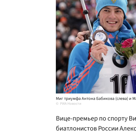
Миг триумфа Антона Бабикова (слева) и М
РИА Новости
Вице-премьер по спорту В
биатлонистов России Алек