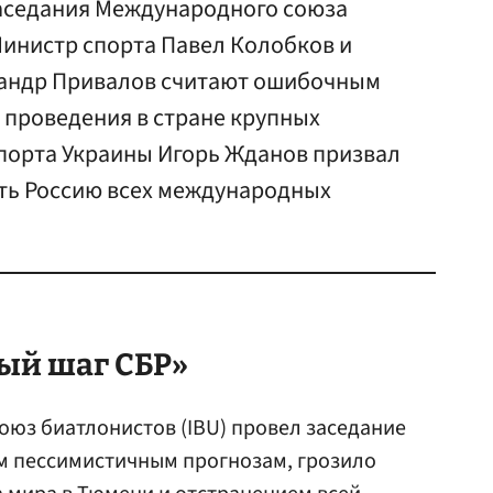
аседания Международного союза
Министр спорта Павел Колобков и
сандр Привалов считают ошибочным
 проведения в стране крупных
спорта Украины Игорь Жданов призвал
ть Россию всех международных
ый шаг СБР»
юз биатлонистов (IBU) провел заседание
м пессимистичным прогнозам, грозило