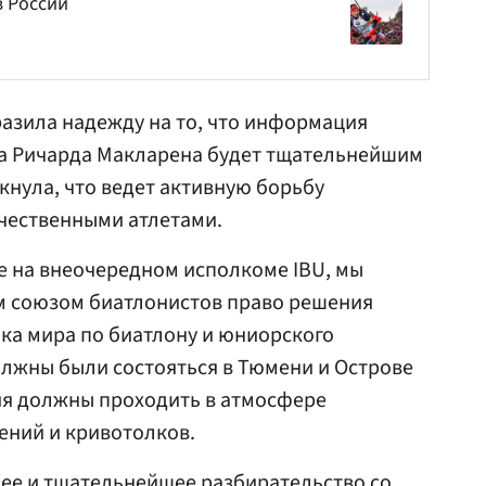
в России
разила надежду на то, что информация
та
Ричарда Макларена
будет тщательнейшим
кнула, что ведет активную борьбу
чественными атлетами.
е на внеочередном исполкоме IBU, мы
 союзом биатлонистов право решения
бка мира по биатлону и юниорского
лжны были состояться в Тюмени и Острове
ия должны проходить в атмосфере
рений и кривотолков.
ее и тщательнейшее разбирательство со