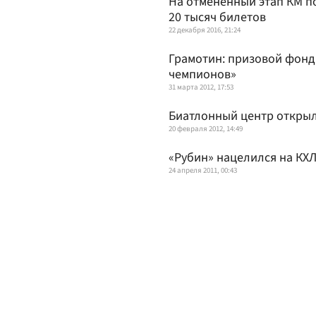
На отмененный этап КМ п
20 тысяч билетов
22 декабря 2016, 21:24
Грамотин: призовой фонд
чемпионов»
31 марта 2012, 17:53
Биатлонный центр открыл
20 февраля 2012, 14:49
«Рубин» нацелился на КХ
24 апреля 2011, 00:43