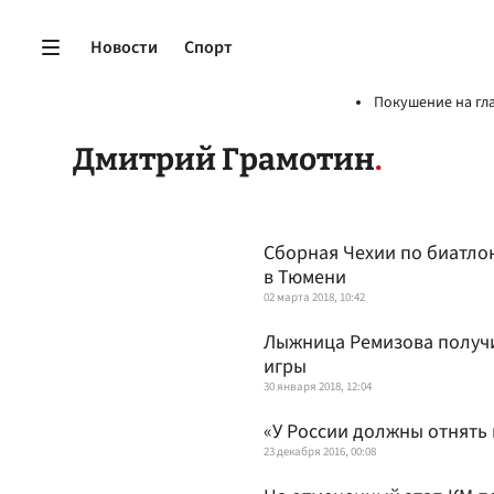
Новости
Спорт
Покушение на гл
Дмитрий Грамотин
Сборная Чехии по биатлон
в Тюмени
02 марта 2018, 10:42
Лыжница Ремизова получ
игры
30 января 2018, 12:04
«У России должны отнять
23 декабря 2016, 00:08