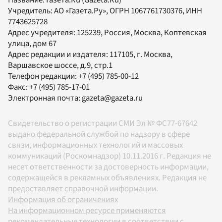
Название:
Газета.Ru
(Gazeta.Ru)
Учредитель:
АО «Газета.Ру»
, ОГРН 1067761730376, ИНН
7743625728
Адрес учредителя: 125239, Россия, Москва, Коптевская
улица, дом 67
Адрес редакции и издателя:
117105
, г.
Москва
,
Варшавское шоссе, д.9, стр.1
Телефон редакции:
+7 (495) 785-00-12
Факс:
+7 (495) 785-17-01
Электронная почта:
gazeta@gazeta.ru
Свидетельство о регистрации СМИ Эл № ФС77-67642
выдано федеральной службой по надзору в сфере
связи, информационных технологий и массовых
коммуникаций (Роскомнадзор) 10.11.2016 г. Редакция не
несет ответственности за достоверность информации,
содержащейся в рекламных объявлениях. Редакция не
предоставляет справочной информации.
Информация об ограничениях
На информационном ресурсе применяются
рекомендательные технологии в соответствии с