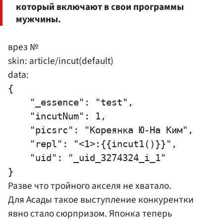
который включают в свои программы
мужчины.
врез №
skin: article/incut(default)
data:
{

    "_essence": "test",

    "incutNum": 1,

    "picsrc": "Кореянка Ю-На Ким",

    "repl": "<1>:{{incut1()}}",

    "uid": "_uid_3274324_i_1"

Разве что тройного акселя не хватало.
Для Асады такое выступление конкурентки
явно стало сюрпризом. Японка теперь