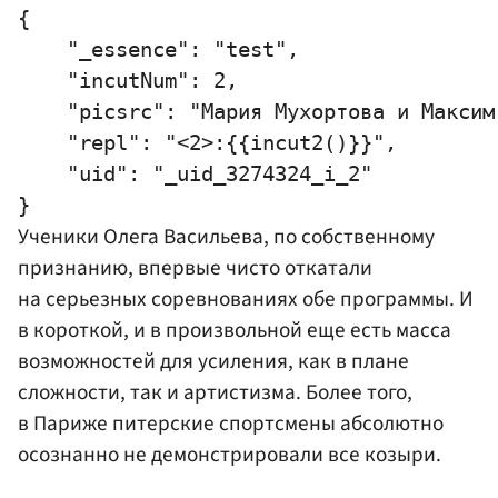
{

    "_essence": "test",

    "incutNum": 2,

    "picsrc": "Мария Мухортова и Максим 
    "repl": "<2>:{{incut2()}}",

    "uid": "_uid_3274324_i_2"

Ученики
Олега Васильева
, по собственному
признанию, впервые чисто откатали
на серьезных соревнованиях обе программы. И
в короткой, и в произвольной еще есть масса
возможностей для усиления, как в плане
сложности, так и артистизма. Более того,
в Париже питерские спортсмены абсолютно
осознанно не демонстрировали все козыри.