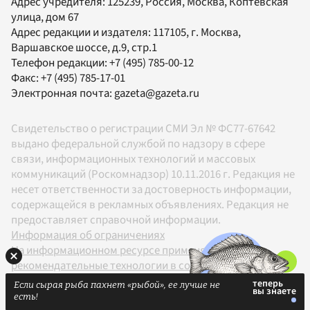
Адрес учредителя: 125239, Россия, Москва, Коптевская
улица, дом 67
Адрес редакции и издателя:
117105
, г.
Москва
,
Варшавское шоссе, д.9, стр.1
Телефон редакции:
+7 (495) 785-00-12
Факс:
+7 (495) 785-17-01
Электронная почта:
gazeta@gazeta.ru
Свидетельство о регистрации СМИ Эл № ФС77-67642
выдано федеральной службой по надзору в сфере
связи, информационных технологий и массовых
коммуникаций (Роскомнадзор) 10.11.2016 г. Редакция не
несет ответственности за достоверность информации,
содержащейся в рекламных объявлениях. Редакция не
предоставляет справочной информации.
Информация об ограничениях
На информационном ресурсе применяются
рекомендательные технологии в соответствии с
Правилами
Если сырая рыба пахнет «рыбой», ее лучше не
18+
есть!