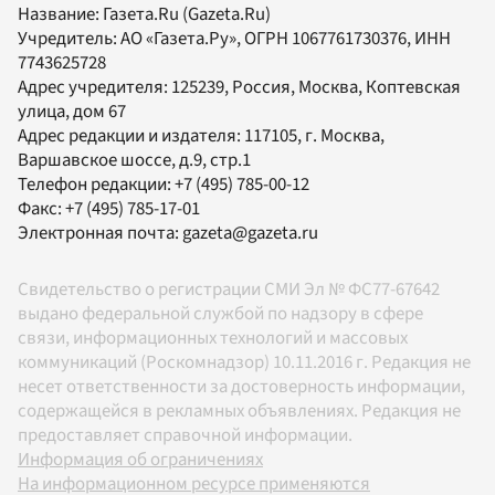
Название:
Газета.Ru
(Gazeta.Ru)
Учредитель:
АО «Газета.Ру»
, ОГРН 1067761730376, ИНН
7743625728
Адрес учредителя: 125239, Россия, Москва, Коптевская
улица, дом 67
Адрес редакции и издателя:
117105
, г.
Москва
,
Варшавское шоссе, д.9, стр.1
Телефон редакции:
+7 (495) 785-00-12
Факс:
+7 (495) 785-17-01
Электронная почта:
gazeta@gazeta.ru
Свидетельство о регистрации СМИ Эл № ФС77-67642
выдано федеральной службой по надзору в сфере
связи, информационных технологий и массовых
коммуникаций (Роскомнадзор) 10.11.2016 г. Редакция не
несет ответственности за достоверность информации,
содержащейся в рекламных объявлениях. Редакция не
предоставляет справочной информации.
Информация об ограничениях
На информационном ресурсе применяются