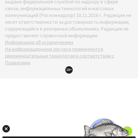
выдано федеральной службой по надзору в сфере
связи, информационных технологий и массовых
коммуникаций (Роскомнадзор) 10.11.2016 г. Редакция не
несет ответственности за достоверность информации,
содержащейся в рекламных объявлениях. Редакция не
предоставляет справочной информации.
Информация об ограничениях
На информационном ресурсе применяются
рекомендательные технологии в соответствии с
Правилами
18+