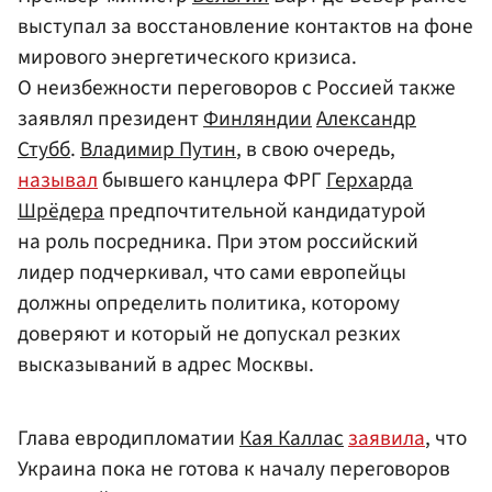
выступал за восстановление контактов на фоне
мирового энергетического кризиса.
О неизбежности переговоров с Россией также
заявлял президент
Финляндии
Александр
Стубб
.
Владимир Путин
, в свою очередь,
называл
бывшего канцлера ФРГ
Герхарда
Шрёдера
предпочтительной кандидатурой
на роль посредника. При этом российский
лидер подчеркивал, что сами европейцы
должны определить политика, которому
доверяют и который не допускал резких
высказываний в адрес Москвы.
Глава евродипломатии
Кая Каллас
заявила
, что
Украина пока не готова к началу переговоров