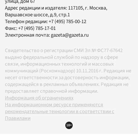
улица, дом 67
Адрес редакции и издателя:
117105
, г.
Москва
,
Варшавское шоссе, д.9, стр.1
Телефон редакции:
+7 (495) 785-00-12
Факс:
+7 (495) 785-17-01
Электронная почта:
gazeta@gazeta.ru
Свидетельство о регистрации СМИ Эл № ФС77-67642
выдано федеральной службой по надзору в сфере
связи, информационных технологий и массовых
коммуникаций (Роскомнадзор) 10.11.2016 г. Редакция не
несет ответственности за достоверность информации,
содержащейся в рекламных объявлениях. Редакция не
предоставляет справочной информации.
Информация об ограничениях
На информационном ресурсе применяются
рекомендательные технологии в соответствии с
Правилами
18+