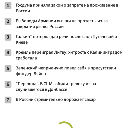
1
Госдума приняла закон о запрете на проживание в
России
2
Рыбоводы Армении вышли на протесты из-за
закрытия рынка России
3
Галкин* потерял дар речи после слов Пугачевой о
Киеве
4
Кремль переиграл Литву: хитрость с Калининградом
сработала
5
Зеленский неприлично повел cебя в присутствии
фон дер Ляйен
6
"Перелом ". В США забили тревогу из-за
случившегося в Донбассе
7
В России стремительно дорожает сахар