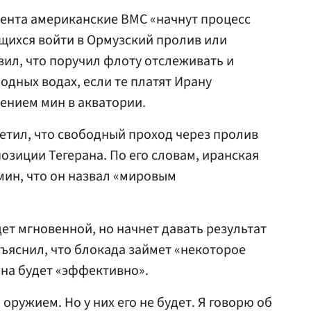
омента американские ВМС «начнут процесс
щихся войти в Ормузский пролив или
вил, что поручил флоту отслеживать и
одных водах, если те платят Ирану
ением мин в акватории.
етил, что свободный проход через пролив
позиции Тегерана. По его словам, иранская
мин, что он назвал «мировым
дет мгновенной, но начнет давать результат
ъяснил, что блокада займет «некоторое
она будет «эффективно».
оружием. Но у них его не будет. Я говорю об