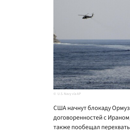
U.S. Navy vía AP
США начнут блокаду Ормуз
договоренностей с Ираном,
также пообещал перехваты