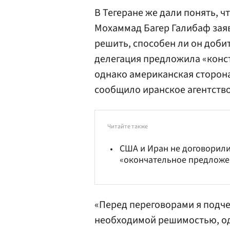
В Тегеране же дали понять, ч
Мохаммад Багер Галибаф заяв
решить, способен ли он добит
делегация предложила «конс
однако американская сторона
сообщило иранское агентство
Читайте также
США и Иран не договорили
«окончательное предложе
«Перед переговорами я подче
необходимой решимостью, од