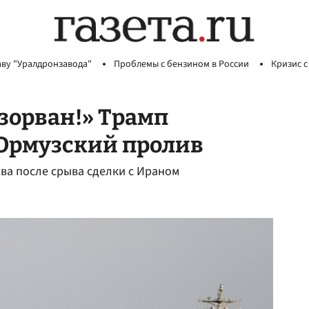
аву "Уралдронзавода"
Проблемы с бензином в России
Кризис с
зорван!» Трамп
 Ормузский пролив
ва после срыва сделки с Ираном