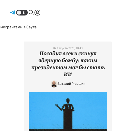
Авторизоваться
 мигрантами в Сеуте
07 августа 2026, 10:43
Посадил всех и скинул
ядерную бомбу: каким
президентом мог бы стать
ИИ
Виталий Рюмшин