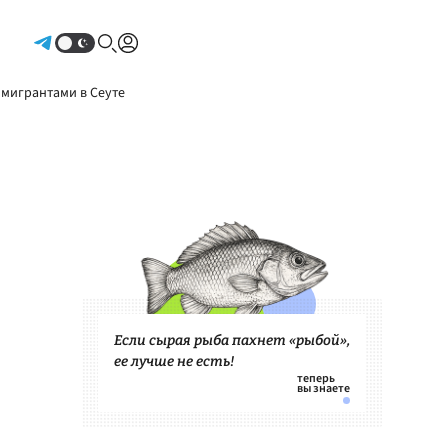
Авторизоваться
 мигрантами в Сеуте
Если сырая рыба пахнет «рыбой»,
ее лучше не есть!