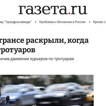
аву "Уралдронзавода"
Проблемы с бензином в России
Кризис с
трансе раскрыли, когда
тротуаров
ничив движение курьеров по тротуарам