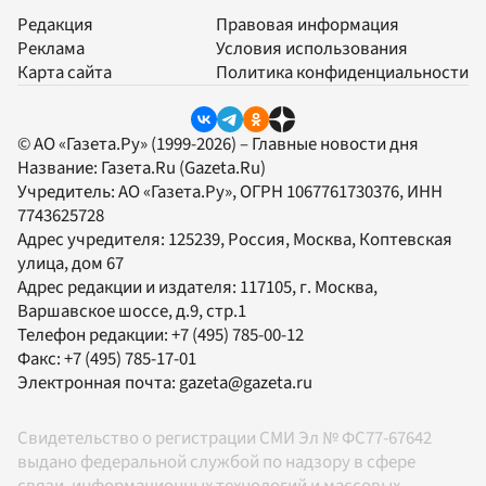
Редакция
Правовая информация
Реклама
Условия использования
Карта сайта
Политика конфиденциальности
© АО «Газета.Ру» (1999-2026) – Главные новости дня
Название:
Газета.Ru
(Gazeta.Ru)
Учредитель:
АО «Газета.Ру»
, ОГРН 1067761730376, ИНН
7743625728
Адрес учредителя: 125239, Россия, Москва, Коптевская
улица, дом 67
Адрес редакции и издателя:
117105
, г.
Москва
,
Варшавское шоссе, д.9, стр.1
Телефон редакции:
+7 (495) 785-00-12
Факс:
+7 (495) 785-17-01
Электронная почта:
gazeta@gazeta.ru
Свидетельство о регистрации СМИ Эл № ФС77-67642
выдано федеральной службой по надзору в сфере
связи, информационных технологий и массовых