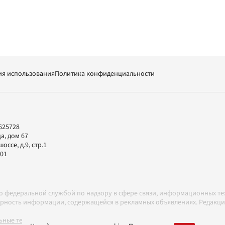
ия использования
Политика конфиденциальности
625728
а, дом 67
ссе, д.9, стр.1
-01
но федеральной службой по надзору в сфере связи, информационных т
товерность информации, содержащейся в рекламных объявлениях. Редак
ные технологии в соответствии с Правилами