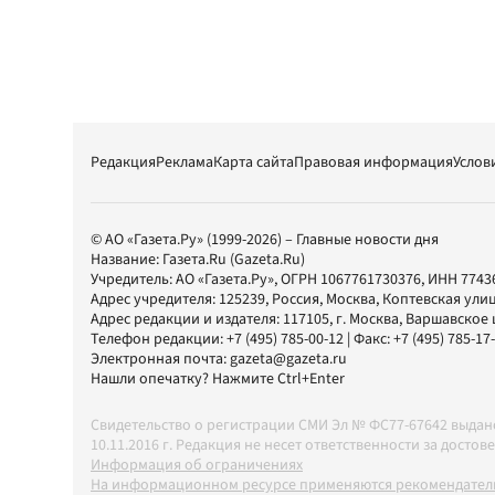
Редакция
Реклама
Карта сайта
Правовая информация
Услов
© АО «Газета.Ру» (1999-2026) – Главные новости дня
Название:
Газета.Ru
(Gazeta.Ru)
Учредитель:
АО «Газета.Ру»
, ОГРН 1067761730376, ИНН 7743
Адрес учредителя: 125239, Россия, Москва, Коптевская улиц
Адрес редакции и издателя:
117105
, г.
Москва
,
Варшавское шо
Телефон редакции:
+7 (495) 785-00-12
| Факс:
+7 (495) 785-17
Электронная почта:
gazeta@gazeta.ru
Нашли опечатку? Нажмите Ctrl+Enter
Свидетельство о регистрации СМИ Эл № ФС77-67642 выда
10.11.2016 г. Редакция не несет ответственности за дос
Информация об ограничениях
На информационном ресурсе применяются рекомендатель