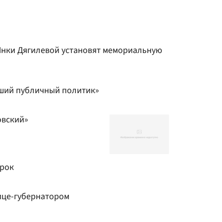
Янки Дягилевой установят мемориальную
оший публичный политик»
овский»
срок
ице-губернатором