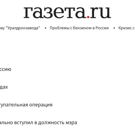
аву "Уралдронзавода"
Проблемы с бензином в России
Кризис с
ссию
дах
тупательная операция
льно вступил в должность мэра